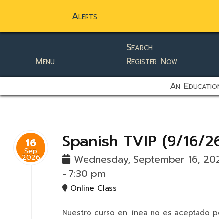
Alerts
Search
Menu
Register Now
static-aside-menu-toggler
An Education
Spanish TVIP (9/16/2
16
Sep
2026
Wednesday, September 16, 2
-
7:30 pm
Online Class
Nuestro curso en línea no es aceptado po